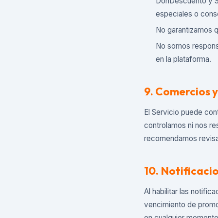
DonDescuento y SG
especiales o conse
No garantizamos que
No somos responsa
en la plataforma.
9. Comercios 
El Servicio puede con
controlamos ni nos re
recomendamos revisar 
10. Notificaci
Al habilitar las notif
vencimiento de promoc
en cualquier momento 