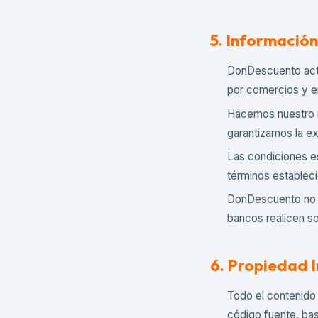
5. Informació
DonDescuento actú
por comercios y e
Hacemos nuestro m
garantizamos la ex
Las condiciones es
términos establec
DonDescuento no e
bancos realicen s
6. Propiedad I
Todo el contenido 
código fuente, ba