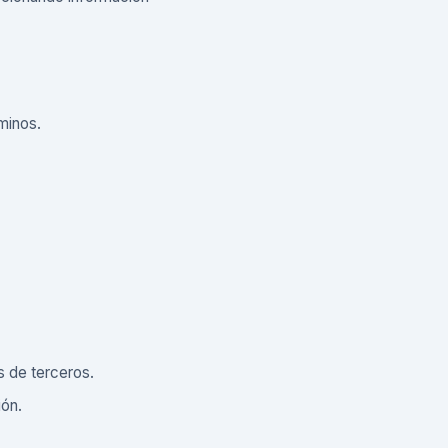
minos.
os de terceros.
ión.