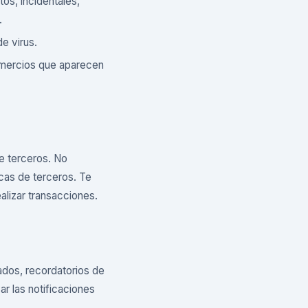
os, incidentales,
.
de virus.
omercios que aparecen
de terceros. No
icas de terceros. Te
alizar transacciones.
zados, recordatorios de
r las notificaciones