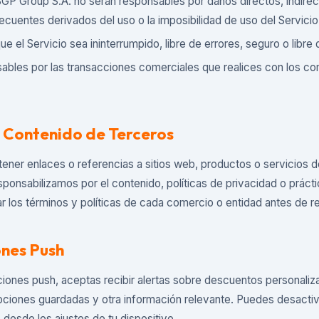
P Group S.A. no serán responsables por daños directos, indirect
cuentes derivados del uso o la imposibilidad de uso del Servicio
 el Servicio sea ininterrumpido, libre de errores, seguro o libre 
bles por las transacciones comerciales que realices con los c
y Contenido de Terceros
tener enlaces o referencias a sitios web, productos o servicios 
sponsabilizamos por el contenido, políticas de privacidad o práct
los términos y políticas de cada comercio o entidad antes de re
ones Push
icaciones push, aceptas recibir alertas sobre descuentos personali
iones guardadas y otra información relevante. Puedes desactiva
desde los ajustes de tu dispositivo.